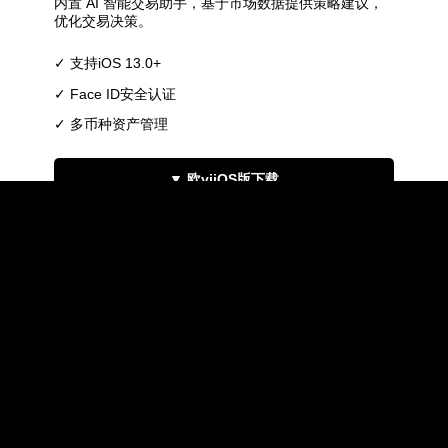
内置 AI 智能交易助手，基于市场数据提供策略建议，
优化交易决策。
✓ 支持iOS 13.0+
✓ Face ID安全认证
✓ 多币种资产管理
▼ 欧yiiOS版下载
v3.1.5
P
PC版
市场大事件实时提醒，政策变动、币种公告及时推送，